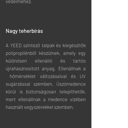
védelméhez.
Nagy teherbírás
A YEED szintező talpak és kiegészítők
polipropilénből készülnek, amely egy
különösen ellenálló és tartós
újrahasznosított anyag. Ellenállnak a
hőmérséklet változásaival és UV
sugárzással szemben. Úszómedence
körül is biztonságosan telepíthetők,
mert ellenállnak a medence vizében
használt vegyszerekkel szemben.