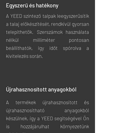
Egyszerű és hatékony
A YEED szintező talpak leegyszerűsítik
a talaj előkészítését, rendkívül gyorsan
telepíthetők. Szerszámok használata
nélkül milliméter pontosan
beállíthatók, így időt spórolva a
kivitelezés során.
Újrahasznosított anyagokból
A termékek újrahasznosított és
újrahasznosítható anyagokból
készülnek, így a YEED segítségével Ön
is hozzájárulhat környezetünk