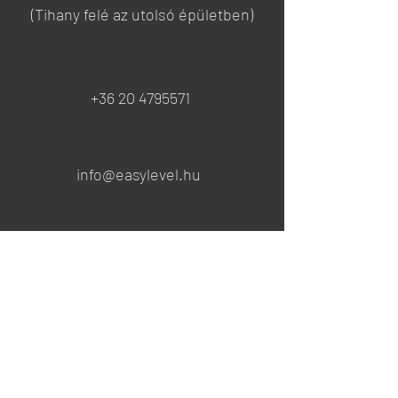
(Tihany felé az utolsó épületben)
+36 20 4795571
info@easylevel.hu
Nyitvatartás
Hétfő:
8:00-12:00
13:00-17:00
Kedd:
8:00-12:00
13:00-17:00
Szerda:
8:00-12:00
13:00-17:00