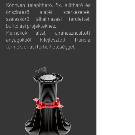
Könnyen telepíthető, fix, állítható és
önszintező alátét szerkezetek,
széleskörű alkalmazási területtel,
burkolási projektekhez.
Mérnökök által, újrahasznosított
anyagokból kifejlesztett francia
termék, óriási terhelhetőséggel.