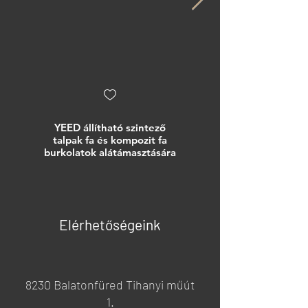
YEED állítható szintező
YEED állítható szintező
talpak fa és kompozit fa
lábak járólapok
burkolatok alátámasztására
alátámasztására
Elérhetőségeink
8230 Balatonfüred Tihanyi műút
1.