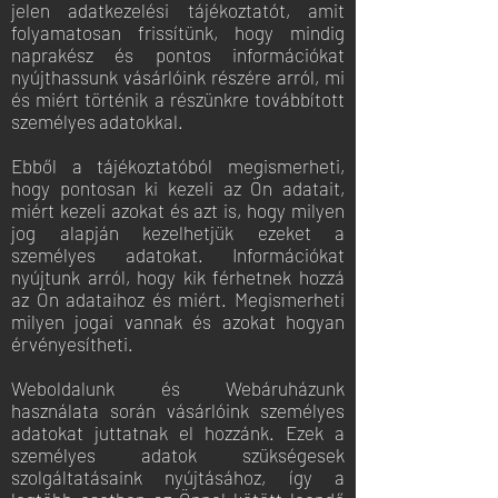
jelen adatkezelési tájékoztatót, amit
folyamatosan frissítünk, hogy mindig
naprakész és pontos információkat
nyújthassunk vásárlóink részére arról, mi
és miért történik a részünkre továbbított
személyes adatokkal.
Ebből a tájékoztatóból megismerheti,
hogy pontosan ki kezeli az Ön adatait,
miért kezeli azokat és azt is, hogy milyen
jog alapján kezelhetjük ezeket a
személyes adatokat. Információkat
nyújtunk arról, hogy kik férhetnek hozzá
az Ön adataihoz és miért. Megismerheti
milyen jogai vannak és azokat hogyan
érvényesítheti.
Weboldalunk és Webáruházunk
használata során vásárlóink személyes
adatokat juttatnak el hozzánk. Ezek a
személyes adatok szükségesek
szolgáltatásaink nyújtásához, így a