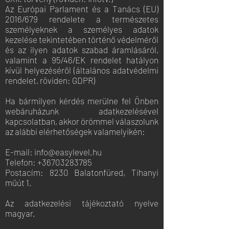
Az Európai Parlament és a Tanács (EU)
2016/679 rendelete a természetes
személyeknek a személyes adatok
kezelése tekintetében történő védelméről
és az ilyen adatok szabad áramlásáról,
valamint a 95/46/EK rendelet hatályon
kívül helyezéséről (általános adatvédelmi
rendelet, röviden: GDPR)
Ha bármilyen kérdés merülne fel Önben
webáruházunk adatkezelésével
kapcsolatban, akkor örömmel válaszolunk
az alábbi elérhetőségek valamelyikén:
E-mail:
info@easylevel.hu
Telefon:
+36703283785
Postacím: 8230 Balatonfüred, Tihanyi
műút 1.
Az adatkezelési tájékoztató nyelve
magyar.