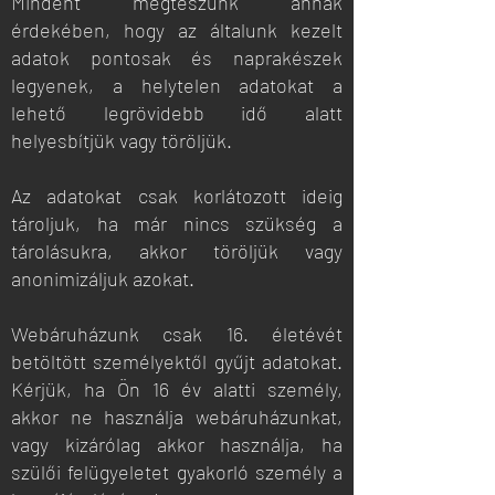
Mindent megteszünk annak
érdekében, hogy az általunk kezelt
adatok pontosak és naprakészek
legyenek, a helytelen adatokat a
lehető legrövidebb idő alatt
helyesbítjük vagy töröljük.
Az adatokat csak korlátozott ideig
tároljuk, ha már nincs szükség a
tárolásukra, akkor töröljük vagy
anonimizáljuk azokat.
Webáruházunk csak 16. életévét
betöltött személyektől gyűjt adatokat.
Kérjük, ha Ön 16 év alatti személy,
akkor ne használja webáruházunkat,
vagy kizárólag akkor használja, ha
szülői felügyeletet gyakorló személy a