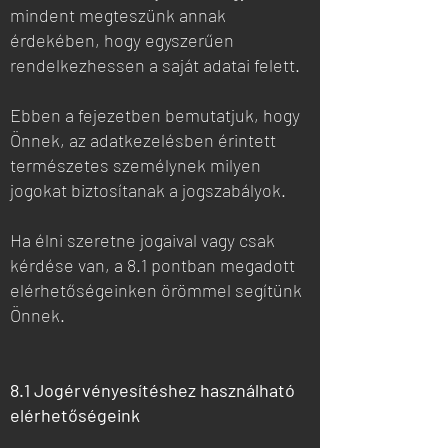
mindent megteszünk annak
érdekében, hogy egyszerűen
rendelkezhessen a saját adatai felett.
Ebben a fejezetben bemutatjuk, hogy
Önnek, az adatkezelésben érintett
természetes személynek milyen
jogokat biztosítanak a jogszabályok.
Ha élni szeretne jogaival vagy csak
kérdése van, a 8.1 pontban megadott
elérhetőségeinken örömmel segítünk
Önnek.
8.1 Jogérvényesítéshez használható
elérhetőségeink