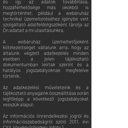
és így az adatok továbbítása,
hozzáférhetősége más okokból is
megtörténhet, például a webáruház
technikai üzemeltetéséhez igénybe vett
szolgáltató adatfeldolgozóként tárolja az
Ön adatait a mi utasításunkra.
A webáruház üzemeltetőjeként
kötelezettséget vállalunk arra, hogy az
általunk végzett adatkezelés minden
esetben a jelen tájékoztató
dokumentumban leírtak szerint és a
hatályos jogszabályoknak megfelelve
történik.
Az adatkezelési műveleteink és a
tájékoztató anyagaink összeállítása során
legfőképp a következő jogszabályokat
vesszük alapul:
Az információs önrendelkezési jogról és
információszabadságról szóló 2011. évi
CXII. törvény (röviden: Infotv.)