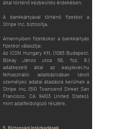
által történő kézbesítés érdekében.
A bankkártyával történő fizetést a
Stripe Inc. biztosítja.
Amennyiben fizetéskor a bankkártyás
fizetést választja:
Az ICON Hungary Kft. (1083 Budapest,
Bókay János utca 56. fsz. 8.)
adatkezelő által az easylevel.hu
felhasználói adatbázisában tárolt
személyes adatai átadásra kerülnek a
Stripe Inc. (510 Townsend Street San
Francisco, CA 94103 United States),
mint adatfeldolgozó részére.
5. Biztonsági intézkedések