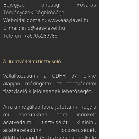
Bejegyző bíróság: Főváros
Törvényszék Cégbírósága
Weboldal domain: www.easylevel.hu
E-mail: info@easylevel.hu
Telefon: +36703283785
3. Adatvédelmi tisztviselő
Vállalkozásunk a GDPR 37. cikke
alapján mérlegelte az adatvédelmi
tisztviselő kijelölésének lehetőségét.
Arra a megállapításra jutottunk, hogy a
mi esetünkben nem indokolt
adatvédelmi tisztviselőt kijelölni,
adatkezelésünk jogszerűségét,
átláthatóságát és biztonságát nélküle