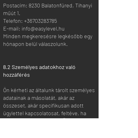
Postacím: 8230 Balatonfüred, Tihanyi
műút 1.
Telefon: +36703283785
E-mail: info@easylevel.hu
Minden megkeresésre legkésőbb egy
hónapon belül válaszolunk.
8.2 Személyes adatokhoz való
hozzáférés
Ön kérheti az általunk tárolt személyes
adatainak a másolatát, akár az
összeset, akár specifikusan adott
ügylettel kapcsolatosat, feltéve, ha
végzünk adatkezelést az Ön
személyes adataival. A következő
információkat is továbbítjuk, ha Ön