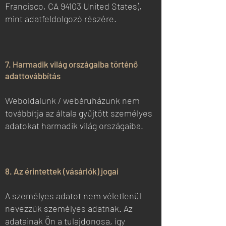
Francisco, CA 94103 United States),
mint adatfeldolgozó részére.
7. Harmadik világ országaiba történő
adattovábbítás
Weboldalunk / webáruházunk nem
továbbítja az általa gyűjtött személyes
adatokat harmadik világ országaiba.
8. Az érintettek (vásárlók) jogai
A személyes adatot nem véletlenül
nevezzük személyes adatnak. Az
adatainak Ön a tulajdonosa, így