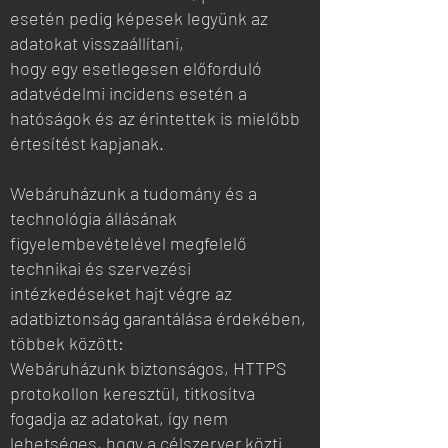
esetén pedig képesek legyünk az
adatokat visszaállítani,
hogy egy esetlegesen előforduló
adatvédelmi incidens esetén a
hatóságok és az érintettek is mielőbb
értesítést kapjanak.
Webáruházunk a tudomány és a
technológia állásának
figyelembevételével megfelelő
technikai és szervezési
intézkedéseket hajt végre az
adatbiztonság garantálása érdekében,
többek között:
Webáruházunk biztonságos, HTTPS
protokollon keresztül, titkosítva
fogadja az adatokat, így nem
lehetséges, hogy a célszerver közti