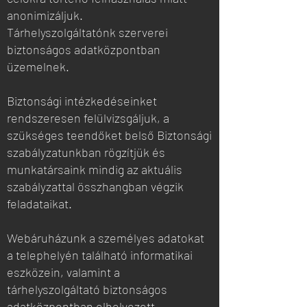
anonimizáljuk.
Tárhelyszolgáltatónk szerverei
biztonságos adatközpontban
üzemelnek.
Biztonsági intézkedéseinket
rendszeresen felülvizsgáljuk, a
szükséges teendőket belső Biztonsági
szabályzatunkban rögzítjük és
munkatársaink mindig az aktuális
szabályzattal összhangban végzik
feladataikat.
Webáruházunk a személyes adatokat
a telephelyén található informatikai
eszközein, valamint a
tárhelyszolgáltató biztonságos
adatközpontban elhelyezett