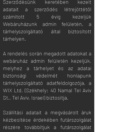
Szerződésünk keretében kezelt
adatait a szerződés létrejöttétől
számított 5 évig kezeljük
Webáruházunk admin felületén, a
tárhelyszolgáltató által biztosított
tárhelyen.
A rendelés során megadott adatokat a
webáruház admin felületén kezeljük,
melyhez a tárhelyet és az adatai
biztonsági védelmét honlapunk
tárhelyszolgáltató adatfeldolgozója, a
WIX Ltd. (Székhely: 40 Namal Tel Aviv
St., Tel Aviv, Israel) biztosítja.
Szállítási adatait a megvásárolt áruk
kézbesítése érdekében futárszolgálat
részére továbbítjuk a futárszolgálat