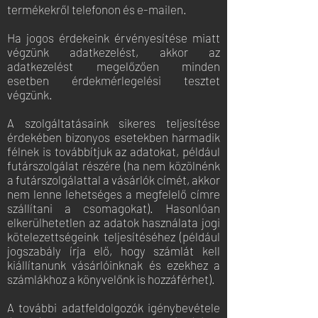
termékekről telefonon és e-mailen.
Ha jogos érdekeink érvényesítése miatt
végzünk adatkezelést, akkor az
adatkezelést megelőzően minden
esetben érdekmérlegelési tesztet
végzünk.
A szolgáltatásaink sikeres teljesítése
érdekében bizonyos esetekben harmadik
félnek is továbbítjuk az adatokat, például
futárszolgálat részére (ha nem közölnénk
a futárszolgálattal a vásárlók címét, akkor
nem lenne lehetséges a megfelelő címre
szállítani a csomagokat). Hasonlóan
elkerülhetetlen az adatok használata jogi
kötelezettségeink teljesítéséhez (például
jogszabály írja elő, hogy számlát kell
kiállítanunk vásárlóinknak és ezekhez a
számlákhoz a könyvelőnk is hozzáférhet).
A további adatfeldolgozók igénybevétele