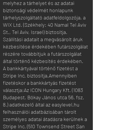
melyhez a tárhelyet és az adatai
biztonsági védelmét honlapunk
tárhelyszolgáltató adatfeldolgozója, a
WIX Ltd. (Székhely: 40 Namal Tel Aviv
St., Tel Aviv, Israel) biztosítja.
Szállítási adatait a megvásárolt áruk
kézbesítése érdekében futárszolgálat
részére továbbítjuk a futárszolgálat
által történő kézbesítés érdekében.
A bankkártyával történő fizetést a
Stripe Inc. biztosítja.Amennyiben
fizetéskor a bankkártyás fizetést
választja:Az ICON Hungary Kft. (1083
Budapest, Bókay János utca 56. fsz.
8.) adatkezelő által az easylevel.hu
felhasználói adatbázisában tárolt
személyes adatai átadásra kerülnek a
Stripe Inc. (510 Townsend Street San