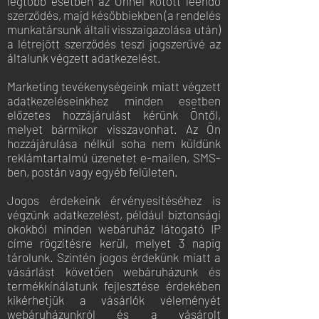
legtöbb esetben az Önnel kötött leendő
szerződés, majd későbbiekben (a rendelés
munkatársunk általi visszaigazolása után)
a létrejött szerződés teszi jogszerűvé az
általunk végzett adatkezelést.
Marketing tevékenységeink miatt végzett
adatkezeléseinkhez minden esetben
előzetes hozzájárulást kérünk Öntől,
melyet bármikor visszavonhat. Az Ön
hozzájárulása nélkül soha nem küldünk
reklámtartalmú üzenetet e-mailen, SMS-
ben, postán vagy egyéb felületen.
Jogos érdekeink érvényesítéséhez is
végzünk adatkezelést, például biztonsági
okokból minden webáruház látogató IP
címe rögzítésre kerül, melyet 3 napig
tárolunk. Szintén jogos érdekünk miatt a
vásárlást követően webáruházunk és
termékkínálatunk fejlesztése érdekében
kikérhetjük a vásárlók véleményét
webáruházunkról és a vásárolt