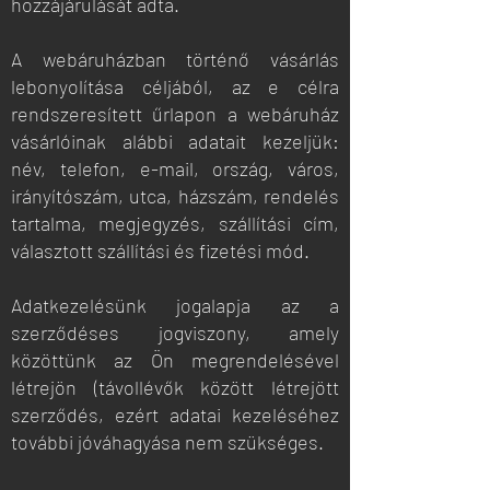
hozzájárulását adta.
A webáruházban történő vásárlás
lebonyolítása céljából, az e célra
rendszeresített űrlapon a webáruház
vásárlóinak alábbi adatait kezeljük:
név, telefon, e-mail, ország, város,
irányítószám, utca, házszám, rendelés
tartalma, megjegyzés, szállítási cím,
választott szállítási és fizetési mód.
Adatkezelésünk jogalapja az a
szerződéses jogviszony, amely
közöttünk az Ön megrendelésével
létrejön (távollévők között létrejött
szerződés, ezért adatai kezeléséhez
további jóváhagyása nem szükséges.