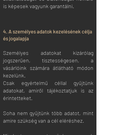
is képesek vagyunk garantálni.
4. A személyes adatok kezelésének célja
és jogalapja
Személyes adatokat kizárólag
jogszerűen, tisztességesen, a
vásárlóink számára átlátható módon
kezelünk.
Csak egyértelmű céllal gyűjtünk
adatokat, amiről tájékoztatjuk is az
érintetteket.
Soha nem gyűjtünk több adatot, mint
amire szükség van a cél eléréshez.