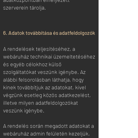
szerverein tárolja.
6. Adatok továbbítása és adatfeldolgozók
A rendelések teljesítéséhez, a
webáruház technikai üzemeltetéséhez
és egyéb célokhoz külső
szolgáltatókat veszünk igénybe. Az
alábbi felsorolásban láthatja, hogy
kinek továbbítjuk az adatokat, kivel
végzünk esetleg közös adatkezelést,
illetve milyen adatfeldolgozókat
veszünk igénybe.
A rendelés során megadott adatokat a
webáruház admin felületén kezeljük,