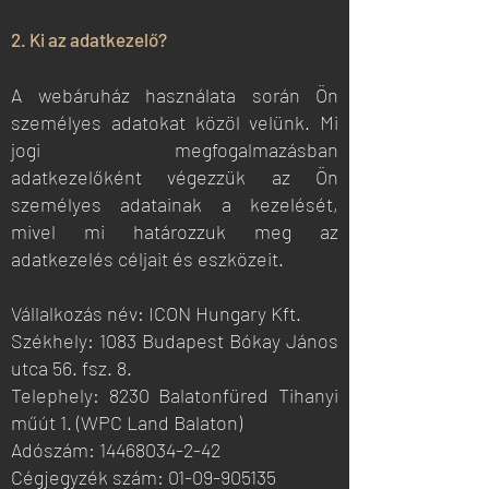
2. Ki az adatkezelő?
A webáruház használata során Ön
személyes adatokat közöl velünk. Mi
jogi megfogalmazásban
adatkezelőként végezzük az Ön
személyes adatainak a kezelését,
mivel mi határozzuk meg az
adatkezelés céljait és eszközeit.
Vállalkozás név: ICON Hungary Kft.
Székhely: 1083 Budapest Bókay János
utca 56. fsz. 8.
Telephely: 8230 Balatonfüred Tihanyi
műút 1. (WPC Land Balaton)
Adószám: 14468034-2-42
Cégjegyzék szám: 01-09-905135