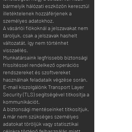
bármelyik hálózati eszközön keresztül
illetéktelenek hozzáférjenek a
személyes adatokhoz.
A vásárlói fiókoknál a jelszavakat nem
tároljuk, csak a jelszavak hashelt
változatát, így nem történhet
visszaélés.
Munkatársaink legfrissebb biztonsági
frissítéssel rendelkező operációs
rendszereket és szoftvereket
használnak feladataik végzése során.
E-mail kiszolgálónk Transport Layer
Security (TLS) segítségével titkosítja a
kommunikációt.
A biztonsági mentéseinket titkosítjuk.
A már nem szükséges személyes
adatokat töröljük vagy statisztikai
célokra történő felhasználás miatt