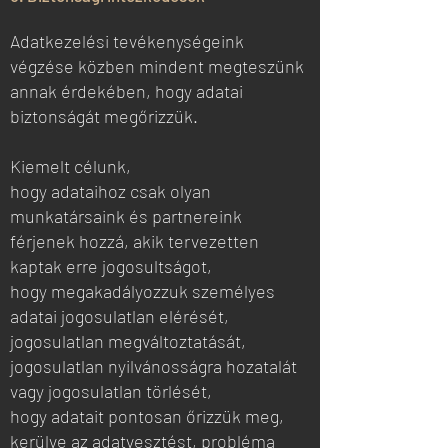
Adatkezelési tevékenységeink
végzése közben mindent megteszünk
annak érdekében, hogy adatai
biztonságát megőrizzük.
Kiemelt célunk,
hogy adataihoz csak olyan
munkatársaink és partnereink
férjenek hozzá, akik tervezetten
kaptak erre jogosultságot,
hogy megakadályozzuk személyes
adatai jogosulatlan elérését,
jogosulatlan megváltoztatását,
jogosulatlan nyilvánosságra hozatalát
vagy jogosulatlan törlését,
hogy adatait pontosan őrizzük meg,
kerülve az adatvesztést, probléma