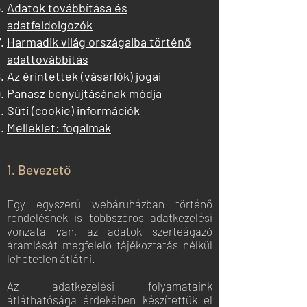
Adatok továbbítása és
adatfeldolgozók
Harmadik világ országaiba történő
adattovábbítás
Az érintettek (vásárlók) jogai
Panasz benyújtásának módja
Süti (cookie) információk
Melléklet: fogalmak
1. Bevezető
Egy egyszerű webáruházban történő
rendelésnek is többszörös adatkezelési
vonzata van, az adatok szerteágazó
áramlását megfelelő tájékoztatás nélkül
lehetetlen átlátni.
Az adatkezelési folyamataink
átláthatósága érdekében készítettük el