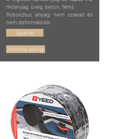
műanyag, üveg, beton, fém).
Robosztus anyag: nem szakad és
nem deformálódik.
Vásárlás
Technikai adatlap