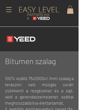
Bitumen szalag
100% vízálló 75x2000x1,1mm szalag a
teraszon való mozgás során
csökkenti a rezgéseket és a zajt,
védi a gerendaszerkezetet, ezáltal
meghosszabbítva élettartamát.
A legtöbb építőanyaghoz tapad (fa,