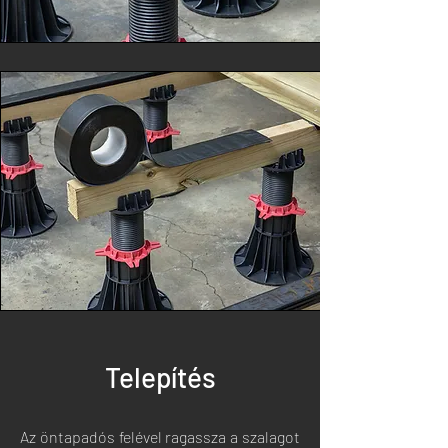
Telepítés
Az öntapadós felével ragassza a szalagot