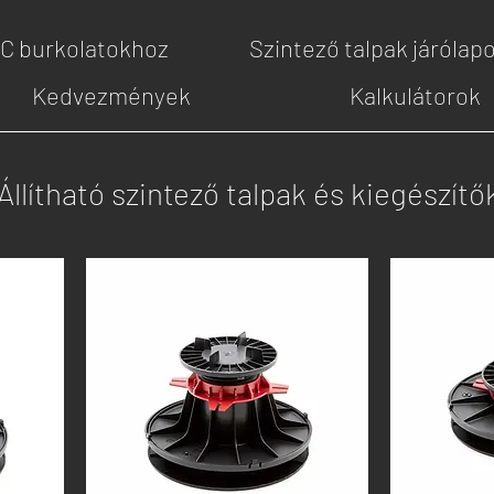
PC burkolatokhoz
Szintező talpak járólap
Kedvezmények
Kalkulátorok
Állítható szintező talpak és kiegészítő