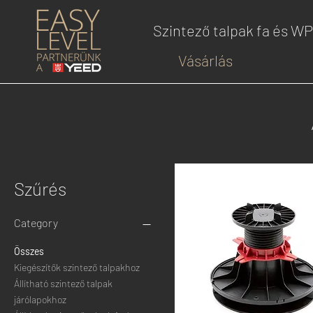
Szintező talpak fa és W
Vásárlás
Szűrés
Category
Összes
Kiegészítők szintező talpakhoz
Állítható szintező talpak
járólapokhoz