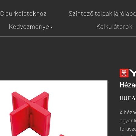
PC burkolatokhoz
Szintező talpak járólap
Kedvezmények
Kalkulátorok
Héza
HUF 4
A héza
egyenl
terasz