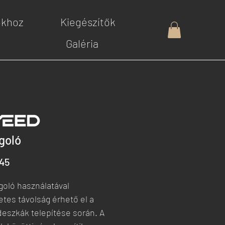
okhoz
Kiegészítők
Galéria
goló
Ár
45
goló használatával
etes távolság érhető el a
deszkák telepítése során. A