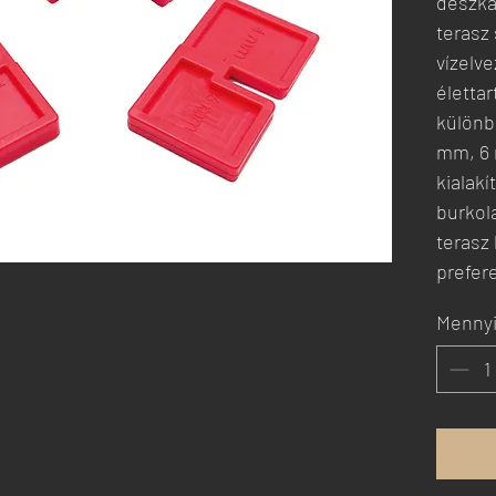
deszkák
terasz
vízelve
életta
különb
mm, 6 
kialak
burkola
terasz 
prefere
Menny