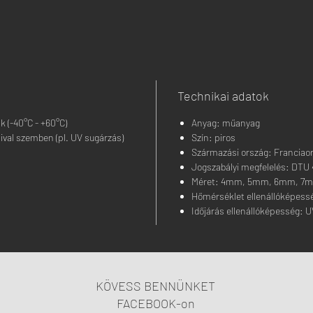
Technikai adatok
k (-40°C - +60°C)
Anyag:
műanyag
aival szemben (pl. UV sugárzás)
Szín:
piros
Származási ország:
Franciao
Jogszabályi megfelelés:
DTU 
Méret:
4mm, 5mm, 6mm, 7
Hőmérséklet ellenállóképess
Időjárás ellenállóképesség:
U
KÖVESS BENNÜNKET
FACEBOOK-on