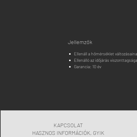
Jellemzők
Ellenáll a hőmérséklet változásaina
Ellenálló az időjárás viszonttagság
Garancia: 10 év
KAPCSOLAT
HASZNOS INFORMÁCIÓK, GYIK