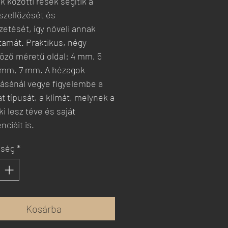
 közötti rések segítik a
 szellőzését és
zetését, így növeli annak
rtamát. Praktikus, négy
öző méretű oldal: 4 mm, 5
mm, 7 mm. A hézagok
ításánál vegye figyelembe a
t típusát, a klímát, melynek a
ki lesz téve és saját
nciáit is.
iség
*
Kosárba