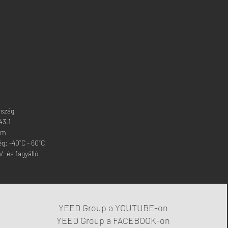
rszág
43.1
mm
ég:
-40˚C - 60˚C
V- és fagyálló
YEED Group a YOUTUBE-on
YEED Group a FACEBOOK-on