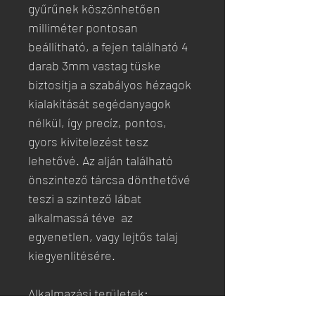
gyűrűnek köszönhetően
milliméter pontosan
beállítható, a fejen található 4
darab 3mm vastag tüske
biztosítja a szabályos hézagok
kialakítását segédanyagok
nélkül, így precíz, pontos,
gyors kivitelezést tesz
lehetővé. Az alján található
önszintező tárcsa dönthetővé
teszi a szintező lábat
alkalmassá téve az
egyenetlen, vagy lejtős talaj
kiegyenlítésére.
Alkalmazási területek:
járólapok, kőburkolatok,