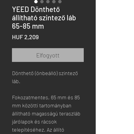
YEED Dönthető
állítható szintező láb
65-85 mm
Ár
HUF 2,209
Elfogyott
Dönthető (önbeálló) szintező
láb.
Fokozatmentes, 65 mm és 85
mm közötti tartományban
állítható magasságú teraszláb
járólapok és rácsok
telepítéséhez. Az állító