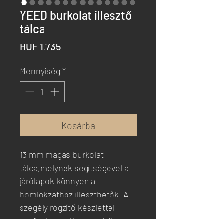
YEED burkolat illesztő
tálca
Ár
HUF 1,735
Mennyiség
*
Kosárba
13 mm magas burkolat
tálca,melynek segítségével a
járólapok könnyen a
homlokzathoz illeszthetők. A
szegély rögzítő készlettel