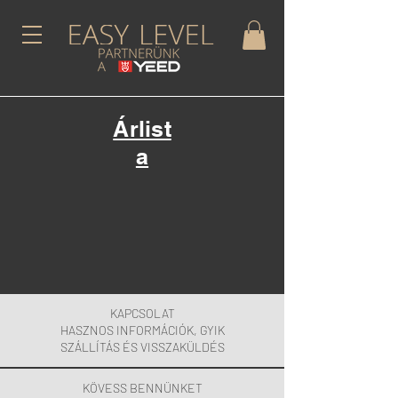
Árlist
a
KAPCSOLAT
HASZNOS INFORMÁCIÓK, GYIK
SZÁLLÍTÁS ÉS VISSZAKÜLDÉS
KÖVESS BENNÜNKET