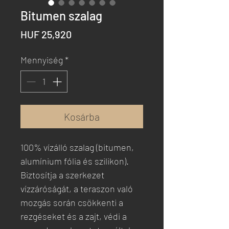
Bitumen szalag
Ár
HUF 25,920
Mennyiség
*
Kosárba
100% vízálló szalag (bitumen,
alumínium fólia és szilikon).
Biztosítja a szerkezet
vízzáróságát, a teraszon való
mozgás során csökkenti a
rezgéseket és a zajt, védi a